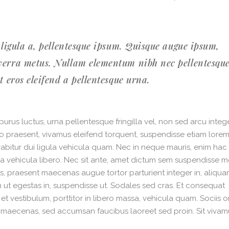
e ligula a, pellentesque ipsum. Quisque augue ipsum,
iverra metus. Nullam elementum nibh nec pellentesqu
at eros eleifend a pellentesque urna.
urus luctus, urna pellentesque fringilla vel, non sed arcu intege
o praesent, vivamus eleifend torquent, suspendisse etiam lore
urabitur dui ligula vehicula quam. Nec in neque mauris, enim hac 
ula vehicula libero. Nec sit ante, amet dictum sem suspendisse mo
is, praesent maecenas augue tortor parturient integer in, aliqu
on ut egestas in, suspendisse ut. Sodales sed cras. Et consequat
et vestibulum, porttitor in libero massa, vehicula quam. Sociis 
sa maecenas, sed accumsan faucibus laoreet sed proin. Sit vivam