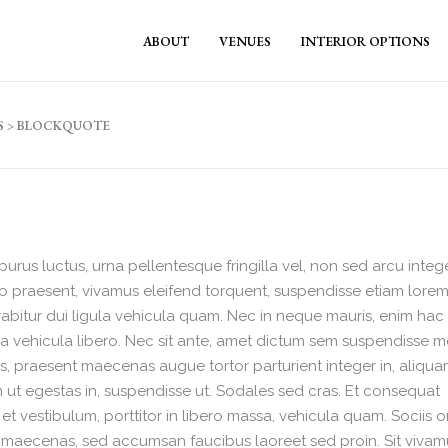
ABOUT
VENUES
INTERIOR OPTIONS
S
>
BLOCKQUOTE
urus luctus, urna pellentesque fringilla vel, non sed arcu intege
o praesent, vivamus eleifend torquent, suspendisse etiam lore
urabitur dui ligula vehicula quam. Nec in neque mauris, enim hac 
ula vehicula libero. Nec sit ante, amet dictum sem suspendisse mo
is, praesent maecenas augue tortor parturient integer in, aliqu
on ut egestas in, suspendisse ut. Sodales sed cras. Et consequat
et vestibulum, porttitor in libero massa, vehicula quam. Sociis 
sa maecenas, sed accumsan faucibus laoreet sed proin. Sit vivam