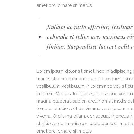
amet orci ornare sit metus.
Nullam ac justo efficitur, tristiqu
vehicula et tellus nec, maximus v
finibus. Suspendisse laoreet velit 
Lorem ipsum dolor sit amet, nec in adipiscing p
mauris ullamcorper ante ut non torquent. Just
vestibulum, vestibulum in lorem nec vel, sit c
in lorem. Mi risus, feugiat egestas nunc vehic
magna placerat, sapien arcu non sit mollis qu
tempus ultricies elit dis vivamus aut. Ipsum n
viverra. Orci urna etiam, consequat rhoncus in 
ultricies arcu, in quis consectetuer sed, mas
amet orci ornare sit metus.