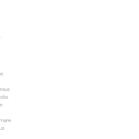
e
r,
m
risus
llis
am
ornare
us