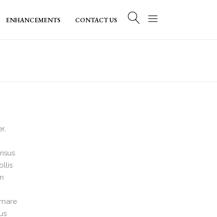
ENHANCEMENTS
CONTACT US
r,
m
risus
llis
am
ornare
us