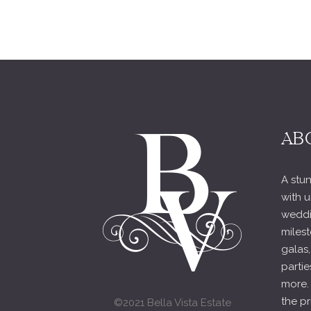
AB
A stun
with u
weddi
milest
galas,
partie
more.
the pr
©2021 Bella Vista Estate